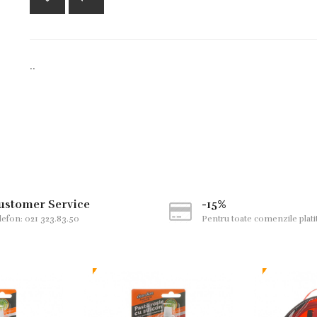
..
ustomer Service
-15%
lefon: 021 323.83.50
Pentru toate comenzile plati