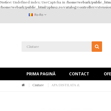
Notice
: Undefined index: UseCaptcha in
/home/webark/public_html
/home/webark/public_html/2plus2.ro/catalog/controller/extensi
Ro-Ro
PRIMA PAGINĂ
CONTACT
OFE
Căutare
APA DISTILATA 1L