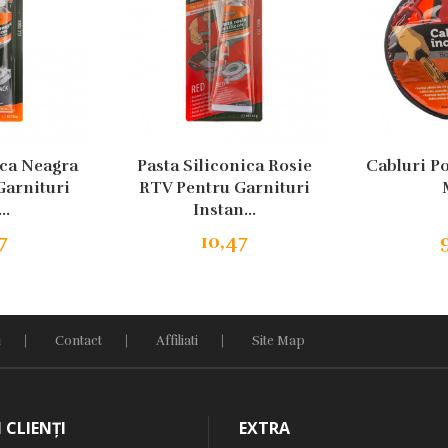
ica Neagra
Pasta Siliconica Rosie
Cabluri Po
Garnituri
RTV Pentru Garnituri
..
Instan...
7
10,47
i
Contact
Affiliati
Site Map
I CLIENŢI
EXTRA