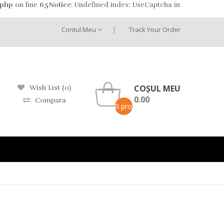
.php
on line
65
Notice
: Undefined index: UseCaptcha in
Contul Meu
Track Your Order
COȘUL MEU
Wish List (0)
0.00
Compara
0 produs(e) -