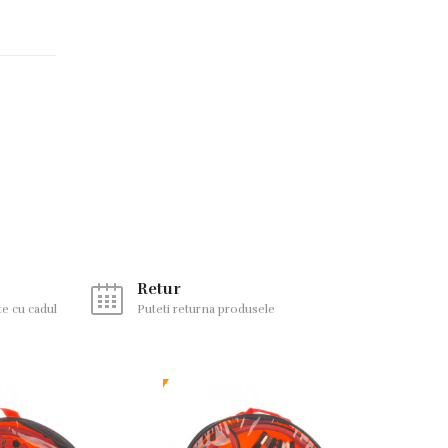
Retur
te cu cadul
Puteti returna produsele