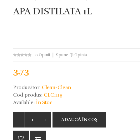
APA DISTILATA 1L
0 Opinii
Spune-Ţi Opinia
3,73
Producători
Clean-Clean
Cod produs:
CLC1115
Available:
În Stoc
ADAUGĂ ÎN COŞ