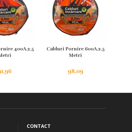
rnire 400A,2.5
Cabluri Pornire 600A,2.5
Cablur
Metri
Metri
91,96
98,09
CONTACT