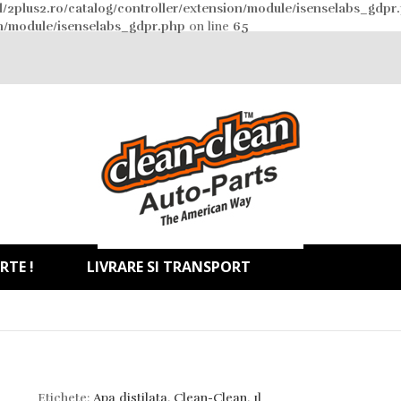
/2plus2.ro/catalog/controller/extension/module/isenselabs_gdpr
on/module/isenselabs_gdpr.php
on line
65
RTE !
LIVRARE SI TRANSPORT
Etichete:
Apa distilata
,
Clean-Clean
,
1l