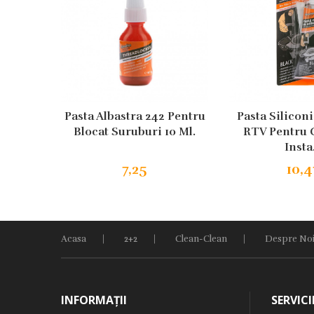
 Pentru
Pasta Albastra 242 Pentru
Pasta Silicon
50 Ml.
Blocat Suruburi 10 Ml.
RTV Pentru 
Insta.
7,25
10,4
Acasa
2+2
Clean-Clean
Despre No
INFORMAŢII
SERVICI