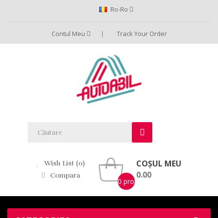
Ro-Ro
Contul Meu
Track Your Order
COȘUL MEU
Wish List (0)
0.00
Compara
0 produs(e) -