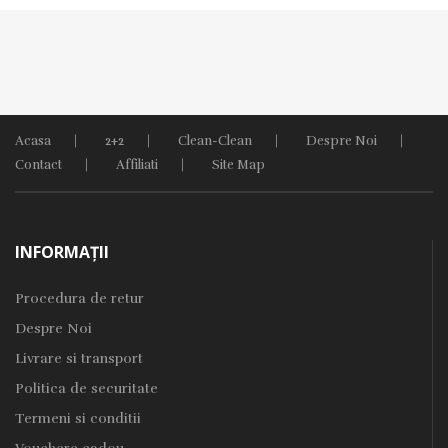
Acasa
2+2
Clean-Clean
Despre Noi
Contact
Affiliati
Site Map
INFORMAŢII
Procedura de retur
Despre Noi
Livrare si transport
Politica de securitate
Termeni si conditii
Vouchere cadou
SERVICII CLIENŢI
Contact