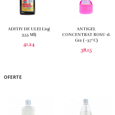
355 Ml)
CONCENTRAT ROSU 1L
G12 ( -37ºC)
41,24
38,15
OFERTE