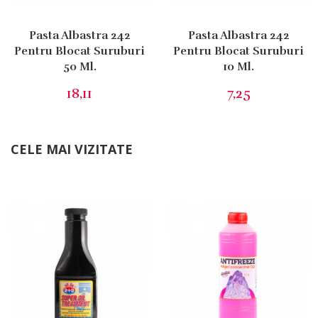
18,11
7,25
CELE MAI VIZITATE
ADITIV DE ULEI Liq(
ANTIGEL
355 Ml)
CONCENTRAT ROSU 1L
G12 ( -37ºC)
41,24